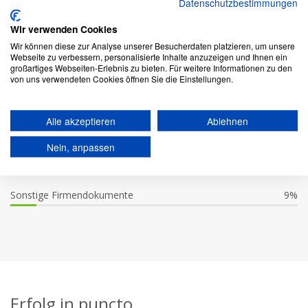
Datenschutzbestimmungen
Meistgekaufte Firmendokumente unserer
Wir verwenden Cookies
Kunden
Wir können diese zur Analyse unserer Besucherdaten platzieren, um unsere
Webseite zu verbessern, personalisierte Inhalte anzuzeigen und Ihnen ein
Handelsregisterauszüge
98%
großartiges Webseiten-Erlebnis zu bieten. Für weitere Informationen zu den
von uns verwendeten Cookies öffnen Sie die Einstellungen.
Jahresabschlüsse
76%
Alle akzeptieren
Ablehnen
Gesellschaftsverträge
37%
Nein, anpassen
Vollständige Registerakten
19%
Sonstige Firmendokumente
9%
Erfolg in puncto