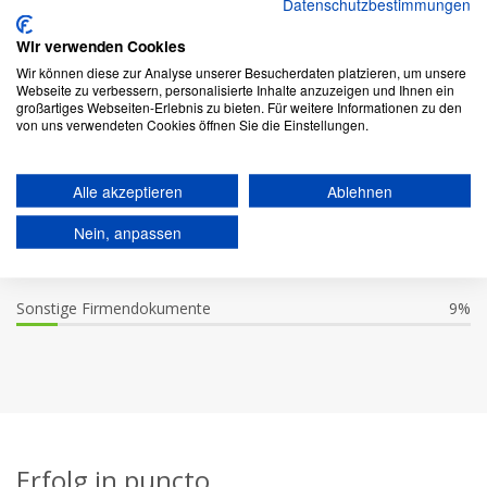
Datenschutzbestimmungen
Meistgekaufte Firmendokumente unserer
Wir verwenden Cookies
Kunden
Wir können diese zur Analyse unserer Besucherdaten platzieren, um unsere
Webseite zu verbessern, personalisierte Inhalte anzuzeigen und Ihnen ein
Handelsregisterauszüge
98%
großartiges Webseiten-Erlebnis zu bieten. Für weitere Informationen zu den
von uns verwendeten Cookies öffnen Sie die Einstellungen.
Jahresabschlüsse
76%
Alle akzeptieren
Ablehnen
Gesellschaftsverträge
37%
Nein, anpassen
Vollständige Registerakten
19%
Sonstige Firmendokumente
9%
Erfolg in puncto