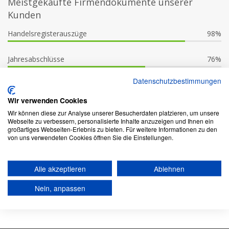
Meistgekaufte Firmendokumente unserer
Kunden
Handelsregisterauszüge
98%
Jahresabschlüsse
76%
Datenschutzbestimmungen
Gesellschaftsverträge
37%
Wir verwenden Cookies
Vollständige Registerakten
19%
Wir können diese zur Analyse unserer Besucherdaten platzieren, um unsere
Webseite zu verbessern, personalisierte Inhalte anzuzeigen und Ihnen ein
großartiges Webseiten-Erlebnis zu bieten. Für weitere Informationen zu den
Sonstige Firmendokumente
9%
von uns verwendeten Cookies öffnen Sie die Einstellungen.
Alle akzeptieren
Ablehnen
Nein, anpassen